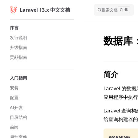
Laravel 13.x 中文文档
Skip to content
搜索文档
Ctrl
K
Sidebar Navigation
序言
数据库
发行说明
升级指南
贡献指南
简介
入门指南
安装
Laravel
应用程序中执行
配置
AI开发
Laravel 
目录结构
给查询构建器的
前端
启动套件
WARNING