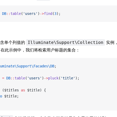
 DB
::
table
(
'users'
)
->
find
(
3
);
包含单个列值的
实例
Illuminate\Support\Collection
在此示例中，我们将检索用户标题的集合：
uminate\Support\Facades\DB
;
 
=
 DB
::
table
(
'users'
)
->
pluck
(
'title'
);
 ($titles 
as
 $title) {
o
 $title;