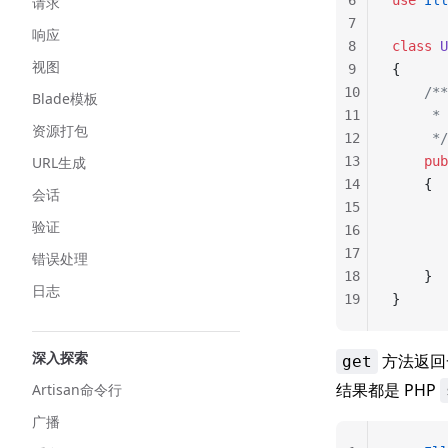
6
use
 Ill
请求
7
响应
8
class
 U
视图
9
{
10
    /**
Blade模板
11
    
资源打包
12
     */
URL生成
13
    pub
14
    {
会话
15
       
验证
16
17
       
错误处理
18
    }
日志
19
}
深入探索
方法返回
get
结果都是 PHP
Artisan命令行
广播