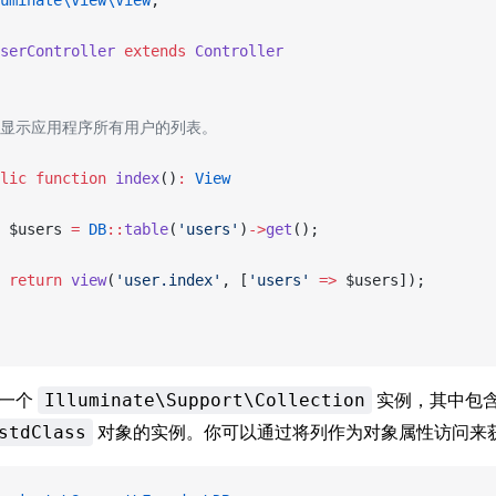
uminate\View\View
;
serController
 extends
 Controller
 * 显示应用程序所有用户的列表。
lic
 function
 index
()
:
 View
 $users 
=
 DB
::
table
(
'users'
)
->
get
();
 return
 view
(
'user.index'
, [
'users'
 =>
 $users]);
一个
实例，其中包
Illuminate\Support\Collection
对象的实例。你可以通过将列作为对象属性访问来
stdClass