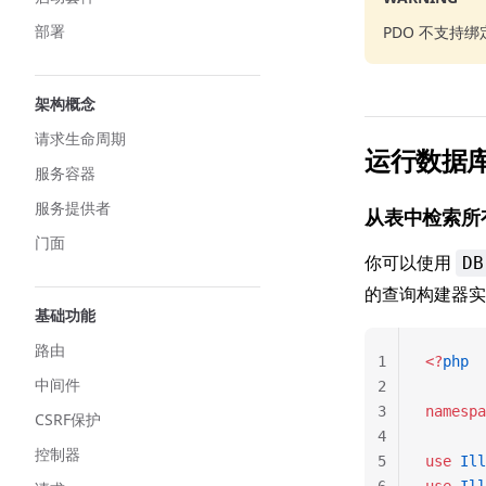
部署
PDO 不支持绑
架构概念
请求生命周期
运行数据
服务容器
服务提供者
从表中检索所
门面
你可以使用
DB
的查询构建器
基础功能
路由
1
<?
php
中间件
2
3
namespa
CSRF保护
4
控制器
5
use
 Ill