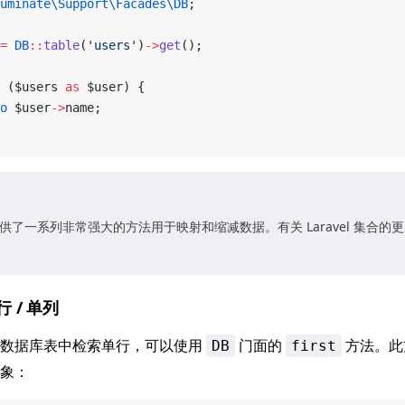
uminate\Support\Facades\DB
;
=
 DB
::
table
(
'users'
)
->
get
();
 ($users 
as
 $user) {
o
 $user
->
name;
集合提供了一系列非常强大的方法用于映射和缩减数据。有关 Laravel 集合
 / 单列
从数据库表中检索单行，可以使用
门面的
方法。此
DB
first
象：