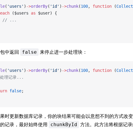
le
(
'users'
)
->
orderBy
(
'id'
)
->
chunk
(
100
, 
function
 (
Collect
each
 ($users 
as
 $user) {
 // ...
闭包中返回
来停止进一步处理块：
false
le
(
'users'
)
->
orderBy
(
'id'
)
->
chunk
(
100
, 
function
 (
Collect
/ 处理记录...
urn
 false
;
果时更新数据库记录，你的块结果可能会以意想不到的方式改变
到的记录，最好始终使用
方法。此方法将根据记录
chunkById