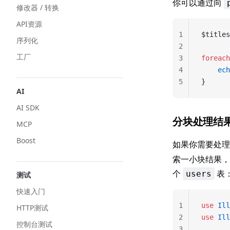
你可以通过向
修改器 / 转换
API资源
1
$titles
序列化
2
工厂
3
foreach
4
    ech
5
}
AI
AI SDK
分块处理结
MCP
Boost
如果你需要处
索一小块结果，
个
表
users
测试
快速入门
1
use
 Ill
HTTP测试
2
use
 Ill
控制台测试
3