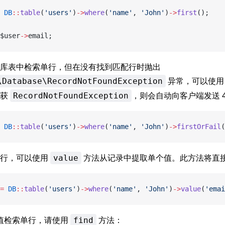
 DB
::
table
(
'users'
)
->
where
(
'name'
, 
'John'
)
->
first
();
$user
->
email;
库表中检索单行，但在没有找到匹配行时抛出
异常，可以使
\Database\RecordNotFoundException
捕获
，则会自动向客户端发送 40
RecordNotFoundException
 DB
::
table
(
'users'
)
->
where
(
'name'
, 
'John'
)
->
firstOrFail
(
整行，可以使用
方法从记录中提取单个值。此方法将直
value
=
 DB
::
table
(
'users'
)
->
where
(
'name'
, 
'John'
)
->
value
(
'emai
值检索单行，请使用
方法：
find