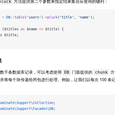
方法提供第二个参数来指定结果集合应使用的键列：
pluck
 
=
 DB
::
table
(
'users'
)
->
pluck
(
'title'
, 
'name'
);
 ($titles 
as
 $name 
=>
 $title) {
o
 $title;
果
理数千条数据库记录，可以考虑使用
门面提供的
方
DB
chunk
并将每个块传递给闭包进行处理。例如，让我们以每次 100 条
：
uminate\Support\Collection
;
uminate\Support\Facades\DB
;