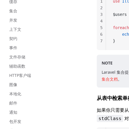
缓存
1
use
 Ill
2
集合
3
$users 
并发
4
5
foreach
上下文
6
    ech
契约
7
}
事件
文件存储
NOTE
辅助函数
Laravel 
HTTP客户端
集合文档
。
图像
本地化
从表中检索单行
邮件
如果你只需要
通知
对
stdClass
包开发