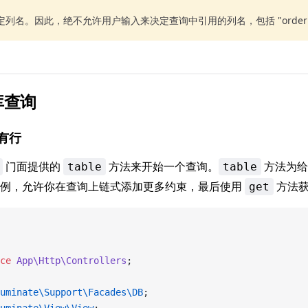
定列名。因此，绝不允许用户输入来决定查询中引用的列名，包括 "order b
库查询
有行
门面提供的
方法来开始一个查询。
方法为给
table
table
实例，允许你在查询上链式添加更多约束，最后使用
方法获
get
ce
 App\Http\Controllers
;
uminate\Support\Facades\DB
;