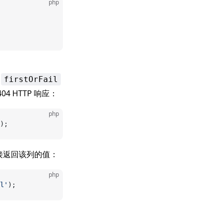
php
用
firstOrFail
4 HTTP 响应：
php
);
接返回该列的值：
php
l'
);