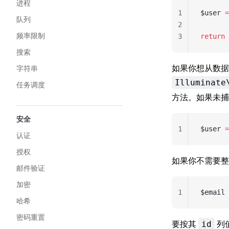
进程
1
$user 
=
队列
2
频率限制
3
return
 
搜索
如果你想从数据
字符串
Illuminate
任务调度
方法。如果未
安全
1
$user 
=
认证
授权
如果你不需要
邮件验证
加密
1
$email 
哈希
密码重置
要按其
列
id